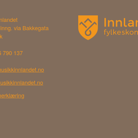
nnlandet
 inng. via Bakkegata
k
6 790 137
usikkinnlandet.no
usikkinnlandet.no
nerklæring