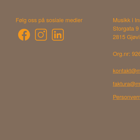
Følg oss på sosiale medier
Musikk i I
Storgata 9
2815 Gjøvi
Org.nr: 92
kontakt@m
faktura@m
Personver