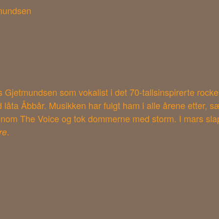
tmundsen
 Gjetmundsen som vokalist i det 70-tallsinspirerte roc
 låta Åbbår. Musikken har fulgt ham i alle årene etter, 
 innom The Voice og tok dommerne med storm. I mars slap
.
re