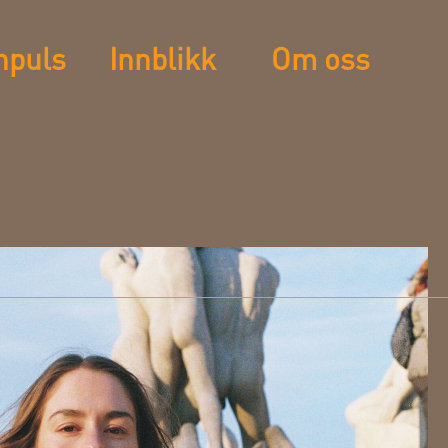
npuls
Innblikk
Om oss