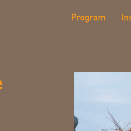
Program
In
e